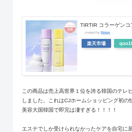
TIRTIR コラーゲ
created by
Rinker
楽天市場
qoo1
この商品は売上高世界１位を誇る韓国のテレビ
しました。これはCJホームショッピング初の
美容大国韓国で即完は凄すぎる！！！！
エステでしか受けられなかったケアを自宅に