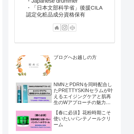
・Japanese drummer
・「日本文部科学省」後援CILA
認定化粧品成分資格保有
ブログへお越しの方
NMNとPDRNを同時配合し
たPRETTYSKINセラムが叶
えるエイジングケアと肌再
生のWアプローチの魅力と
は
【春に必須】花粉時期こそ
使いたいパンテノールクリ
ーム