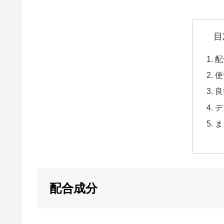
目
配
使
良
デ
ま
配合成分