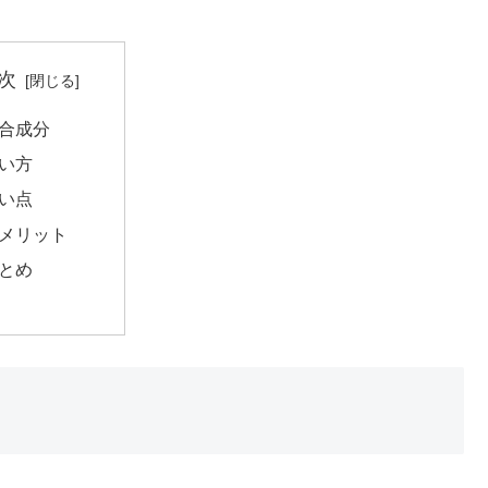
次
合成分
い方
い点
メリット
とめ