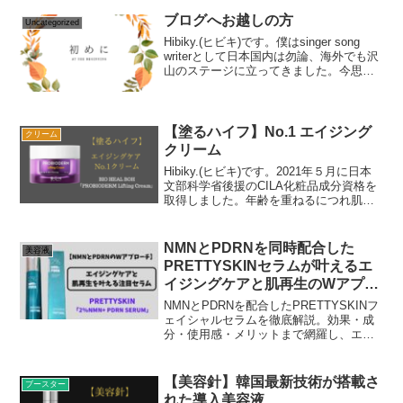
ブログへお越しの方
Uncategorized
Hibiky.(ヒビキ)です。僕はsinger song
writerとして日本国内は勿論、海外でも沢
山のステージに立ってきました。今思え
ば10代の頃を振り返ると『美容』とは全
くと言っていい程無縁で、女性しか関心
のない物と認識していた気がしRead
More...
【塗るハイフ】No.1 エイジング
クリーム
クリーム
Hibiky.(ヒビキ)です。2021年５月に日本
文部科学省後援のCILA化粧品成分資格を
取得しました。年齢を重ねるにつれ肌に
元気がなくシワ・たるみが気になる・マ
スク跡が気になる・目元にファンデーシ
ョンが溜まりがち、そんな悩みを抱え10
NMNとPDRNを同時配合した
美容液
代のRead More...
PRETTYSKINセラムが叶えるエ
イジングケアと肌再生のWアプロ
ーチの魅力とは
NMNとPDRNを配合したPRETTYSKINフ
ェイシャルセラムを徹底解説。効果・成
分・使用感・メリットまで網羅し、エイ
ジングケアの悩みに答えます。
【美容針】韓国最新技術が搭載さ
ブースター
れた導入美容液