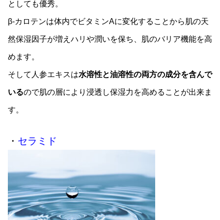
としても優秀。
β-カロテンは体内でビタミンAに変化することから肌の天
然保湿因子が増えハリや潤いを保ち、肌のバリア機能を高
めます。
そして人参エキスは
水溶性と油溶性の両方の成分を含んで
いる
ので肌の層により浸透し保湿力を高めることが出来ま
す。
・
セラミド