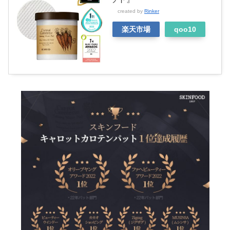
created by
Rinker
楽天市場
qoo10