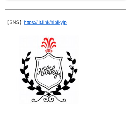
【SNS】
https://lit.link/hibikyjp