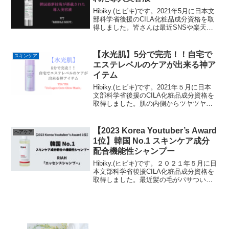
Hibiky.(ヒビキ)です。2021年5月に日本文
部科学省後援のCILA化粧品成分資格を取
得しました。皆さんは最近SNSや楽天ラ
ンキング１位を取るなどバズり中の導入
液をご存知でしょうか？今回はCICAライ
ンで有名なVTの最新技術が搭載されRead
【水光肌】5分で完売！！自宅で
スキンケア
More...
エステレベルのケアが出来る神ア
イテム
Hibiky.(ヒビキ)です。2021年５月に日本
文部科学省後援のCILA化粧品成分資格を
取得しました。肌の内側からツヤツヤし
た水光肌。水光肌の方が居るとついつ目
がいっちゃうくらい僕自身も水光肌に憧
れている一人です。そんな水光肌になれ
【2023 Korea Youtuber’s Award
ヘアケア
るお家Read More...
1位】韓国 No.1 スキンケア成分
配合機能性シャンプー
Hibiky.(ヒビキ)です。２０２１年５月に日
本文部科学省後援CILA化粧品成分資格を
取得しました。最近髪の毛がパサついた
り抜け毛が多くなったりヘアケアで悩ん
でいたりしませんか？なんと日本人はア
ジアで抜け毛人口１位、抜け毛で悩んで
いる方がRead More...